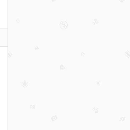
ktv
消费
价格
点评