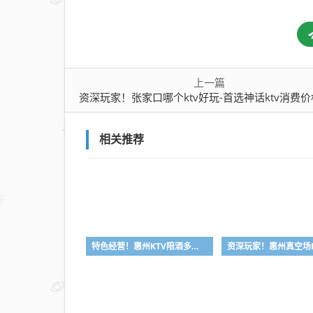
消费
价格
点评
上一篇
资深玩家！张家口哪个ktv好玩-首选神话ktv消费价格
相关推荐
特色经营！惠州KTV陪酒多少钱-首选凯丽华酒店KTV会所消费行情推荐