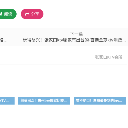
阅读
分享
下一篇
点评
玩得尽兴！张家口ktv哪家有出台的-首选金莎ktv消费价格点评
张家口KTV会所
资深玩家！惠州真空场KTV是干嘛的-首选大富豪酒店KTV会所消费行情推荐
颜值出众！惠州ktv哪家比较好-首选金叶酒店ktv会所消费行情推荐
赞不绝口！惠州最豪华的ktv-首选金玉满堂ktv会所消费行情推荐