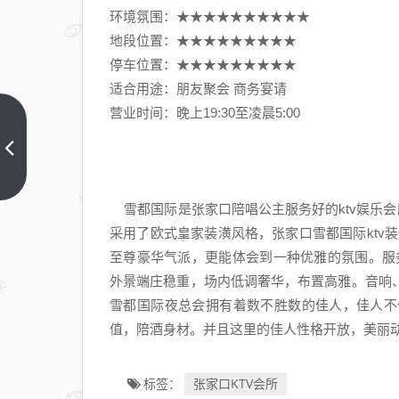
环境氛围：★★★★★★★★★★
地段位置：★★★★★★★★★
停车位置：★★★★★★★★★
适合用途：朋友聚会 商务宴请
营业时间：晚上19:30至凌晨5:00
资深
玩
家！
上一
篇
张家
雪都国际是张家口陪唱公主服务好的ktv娱乐会所
口哪
采用了欧式皇家装潢风格，张家口雪都国际ktv
个
至尊豪华气派，更能体会到一种优雅的氛围。服
ktv
外景端庄稳重，场内低调奢华，布置高雅。音响
好
雪都国际夜总会拥有着数不胜数的佳人，佳人不
玩-
值，陪酒身材。并且这里的佳人性格开放，美丽动人
首选
神话
ktv
张家口KTV会所
标签：