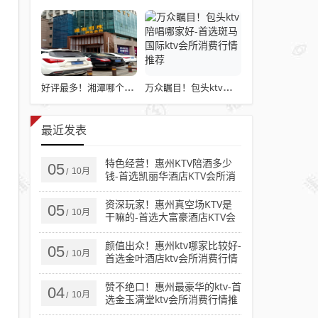
好评最多！湘潭哪个KTV玩的开-必看潇湘明珠KTV消费价格点评
万众瞩目！包头ktv陪唱哪家好-首选斑马国际ktv会所消费行情推荐
最近发表
特色经营！惠州KTV陪酒多少
05
10月
/
钱-首选凯丽华酒店KTV会所消
费行情推荐
资深玩家！惠州真空场KTV是
05
10月
/
干嘛的-首选大富豪酒店KTV会
所消费行情推荐
颜值出众！惠州ktv哪家比较好-
05
10月
/
首选金叶酒店ktv会所消费行情
推荐
赞不绝口！惠州最豪华的ktv-首
04
10月
/
选金玉满堂ktv会所消费行情推
荐