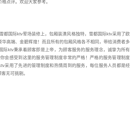
费价格点评。欢迎大家参考。
都国际ktv荤场装修上，包厢装潢风格独特，雪都国际ktv采用了欧
豪华高端、金碧辉煌！而且所有的包厢风格各不相同，带给消费者多
国际ktv秉承着顾客即是上帝，为顾客服务的服务理念，诚挚为所有
tv你会感受到这里的服务管理制度非常的严格！严格的服务管理制度
ktv采用了先进的管理制度和热情周到的服务，每位服务人员都是经
顾客无可挑剔。