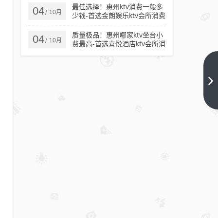
最佳选择！惠州ktv消费一般多
04
10月
/
少钱-首选金朗娱乐ktv会所消费
行情推荐
质量极品！惠州哪家ktv坐台小
04
10月
/
费最高-首选喜悦酒店ktv会所消
费行情推荐
玩得
尽
兴！
下一
篇
张家
口
ktv
哪家
有出
台
的-
首选
金莎