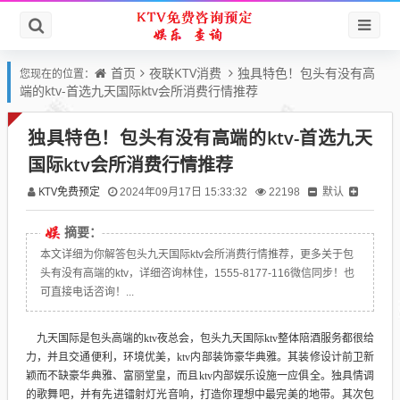
首页
夜联KTV消费
独具特色！包头有没有高
您现在的位置：
端的ktv-首选九天国际ktv会所消费行情推荐
独具特色！包头有没有高端的ktv-首选九天
国际ktv会所消费行情推荐
KTV免费预定
默认
2024年09月17日 15:33:32
22198
摘要：
本文详细为你解答包头九天国际ktv会所消费行情推荐，更多关于包
头有没有高端的ktv，详细咨询林佳，1555-8177-116微信同步！也
可直接电话咨询！...
九天国际是包头高端的ktv夜总会，包头九天国际ktv整体陪酒服务都很给
力，并且交通便利，环境优美，ktv内部装饰豪华典雅。其装修设计前卫新
颖而不缺豪华典雅、富丽堂皇，而且ktv内部娱乐设施一应俱全。独具情调
的歌舞吧，并有先进镭射灯光音响，打造你理想中最完美的地带。其次包