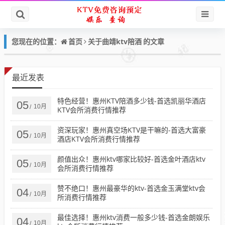
首页
曲靖ktv陪酒
您现在的位置：
关于
的文章
最近发表
特色经营！惠州KTV陪酒多少钱-首选凯丽华酒店
05
10月
/
KTV会所消费行情推荐
资深玩家！惠州真空场KTV是干嘛的-首选大富豪
05
10月
/
酒店KTV会所消费行情推荐
颜值出众！惠州ktv哪家比较好-首选金叶酒店ktv
05
10月
/
会所消费行情推荐
赞不绝口！惠州最豪华的ktv-首选金玉满堂ktv会
04
10月
/
所消费行情推荐
最佳选择！惠州ktv消费一般多少钱-首选金朗娱乐
04
10月
/