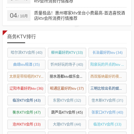
ktv会所消费行情推荐
质量极品！惠州哪家ktv坐台小费最高-首选喜悦酒
04
10月
/
店ktv会所消费行情推荐
商务KTV排行
哈尔滨KTV会所
(40)
柳州最好的KTV
(33)
长治最好的ktv
(34)
曲靖ktv陪酒
(35)
忻州好玩的场子
(40)
阳泉玩的开点的ktv
(34)
太原是带陪唱的KTV
(31)
丽水莲都ktv娱乐会所
(32)
西双版纳最好的夜总会
(33)
辽阳市最好的ktv
(36)
昭通区最好的ktv
(37)
三明比较出名的娱乐会所
(3
临汾KTV会所
(43)
东营KTV会所
(32)
佳木斯KTV会所
(31)
衡水KTV会所
(47)
葫芦岛KTV会所
(45)
张家口KTV会所
(40)
沧州KTV会所
(33)
大理KTV会所
(44)
临沧KTV会所
(33)