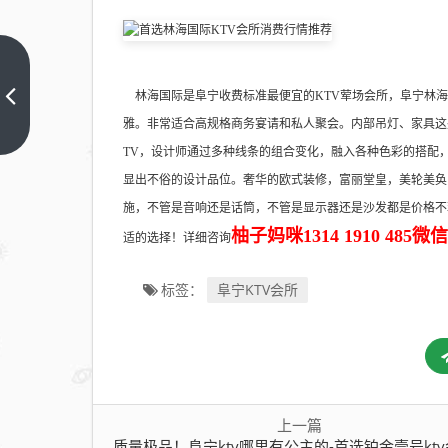
质量
极
林海国际是阜宁收费标准最便宜的KTV荤场会所，阜宁林海
品！
上一
雅。非常适合高规格商务宴请和私人聚会。内部吊灯、家具这
篇
阜宁
TV，设计师通过多种线条的组合变化，融入各种色彩的搭配
ktv
显出不俗的设计品位。奢华的欧式装修，富丽堂皇，美轮美奂
哪里
施，不管是音响还是话筒，不管是显示器还是沙发都是价格不
有公
柚子妈咪1314 1910 4
适的选择！详细咨询
主
的-
阜宁KTV会所
标签：
首选
铂金
壹号
ktv
会所
上一篇
消费
质量极品！阜宁ktv哪里有公主的-首选铂金壹号ktv会所消费行情