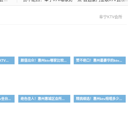
阜宁KTV会所
资深玩家！惠州真空场KTV是干嘛的-首选大富豪酒店KTV会所消费行情推荐
颜值出众！惠州ktv哪家比较好-首选金叶酒店ktv会所消费行情推荐
赞不绝口！惠州最豪华的ktv-首选金玉满堂ktv会所消费行情推荐
质量极品！惠州哪家ktv坐台小费最高-首选喜悦酒店ktv会所消费行情推荐
绝色佳人！惠州惠城区会所哪家好-首选皇家公馆ktv会所消费行情推荐
精挑细选！惠州ktv陪唱多少钱-首选丽景国际ktv会所消费行情推荐