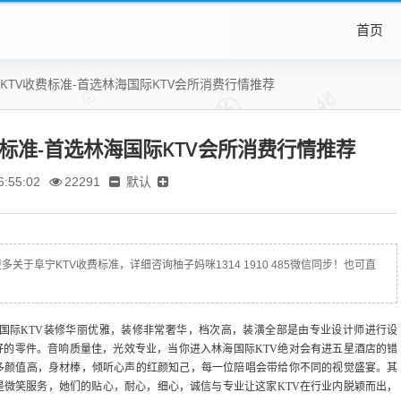
首页
KTV收费标准-首选林海国际KTV会所消费行情推荐
标准-首选林海国际KTV会所消费行情推荐
默认
:55:02
22291
于阜宁KTV收费标准，详细咨询柚子妈咪1314 1910 485微信同步！也可直
国际KTV装修华丽优雅，装修非常奢华，档次高，装潢全部是由专业设计师进行设
的零件。音响质量佳，光效专业，当你进入林海国际KTV绝对会有进五星酒店的错
多颜值高，身材棒，倾听心声的红颜知己，每一位陪唱会带给你不同的视觉盛宴。其
是微笑服务，她们的贴心，耐心，细心，诚信与专业让这家KTV在行业内脱颖而出，