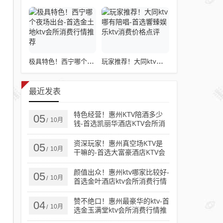
极具特色！西宁哪个夜场出台-首选金土地ktv会所消费行情推荐
玩家推荐！大同ktv哪有陪唱-首选響臻娱乐ktv消费价格点评
最近发表
特色经营！惠州KTV陪酒多少
05
10月
/
钱-首选凯丽华酒店KTV会所消
费行情推荐
资深玩家！惠州真空场KTV是
05
10月
/
干嘛的-首选大富豪酒店KTV会
所消费行情推荐
颜值出众！惠州ktv哪家比较好-
05
10月
/
首选金叶酒店ktv会所消费行情
推荐
赞不绝口！惠州最豪华的ktv-首
04
10月
/
选金玉满堂ktv会所消费行情推
荐