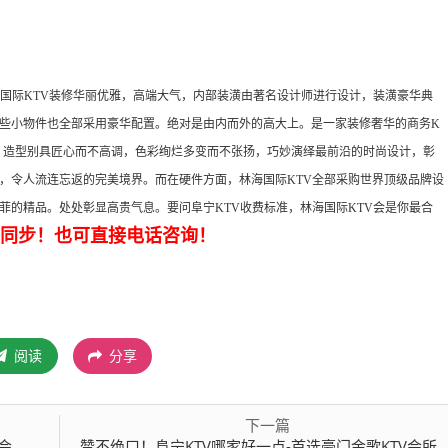
国际KTV装修华丽优雅，高端大气，内部装潢由著名设计师进行设计，装潢豪华典
些小物件也全部采用豪华配置。绝对是由内而外的高大上。是一家装修奢华的商务K
，造型别具匠心而不高调，色彩绚烂多变而不张扬，巧妙演绎最前沿的时尚设计，彰
，令人流连忘返的完美境界。而在硬件方面，林海国际KTV全部采购世界顶级品牌设
菲的精品。处处彰显高贵气息。要问阜宁KTV收费标准，林海国际KTV会是你最合
85微信同步！也可直接电话咨询！
阅读
分享
下一篇
推荐
赞不绝口！阜宁KTV哪家好一点-首选豪门金歌KTV会所消费行情推荐