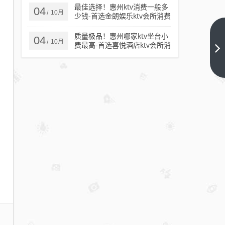
最佳选择！惠州ktv消费一般多
04
10月
/
少钱-首选金朗娱乐ktv会所消费
行情推荐
质量极品！惠州哪家ktv坐台小
赞不
04
10月
/
费最高-首选喜悦酒店ktv会所消
绝
费行情推荐
口！
下一
篇
阜宁
KTV
哪家
好一
点-
首选
豪门
金歌
KTV
会所
消费
行情