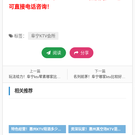
可直接电话咨询！
阜宁KTV会所
标签：
阅读
分享
上一篇
下一篇
玩法给力！阜宁ktv荤素哪家比较好-首选鼎欣ktv会所消费行情推荐
名列前茅！阜宁哪家ktv比较好-首选歌盛沅ktv会所消费行情推荐
相关推荐
特色经营！惠州KTV陪酒多少钱-首选凯丽华酒店KTV会所消费行情推荐
资深玩家！惠州真空场KTV是干嘛的-首选大富豪酒店KTV会所消费行情推荐