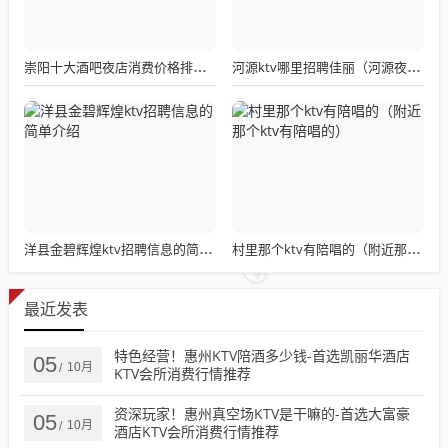
崇阳十大酒吧夜店消费价格排名（崇州哪个酒吧最嗨）
河源ktv哪里招聘佳丽（河源夜场ktv招聘）
洋县金碧辉煌ktv招聘信息的简单介绍
村里那个ktv有陪唱的（附近那个ktv有陪唱的）
最近发表
特色经营！惠州KTV陪酒多少钱-首选凯丽华酒店
05
10月
/
KTV会所消费行情推荐
资深玩家！惠州真空场KTV是干嘛的-首选大富豪
05
10月
/
酒店KTV会所消费行情推荐