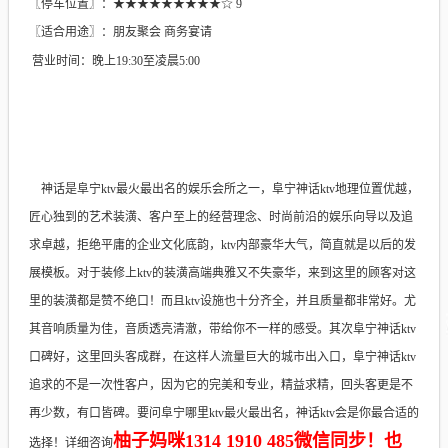
〖停车位置〗：★★★★★★★★★☆ 9
〖适合用途〗：朋友聚会 商务宴请
营业时间：晚上19:30至凌晨5:00
神话是阜宁ktv最火最出名的娱乐会所之一，阜宁神话ktv地理位置优越，
匠心独到的艺术装潢、客户至上的经营理念、时尚前沿的娱乐向导以及追
求卓越，拒绝平庸的企业文化底韵，ktv内部豪华大气，简直就是以后的发
展模板。对于装修上ktv的装潢高端典雅又不失豪华，来到这里的顾客对这
里的装潢都是赞不绝口！而且ktv设施也十分齐全，并且质量都非常好。尤
其音响质量为佳，音质透亮清澈，带给你不一样的感受。其次阜宁神话ktv
口碑好，这里回头客成群，在这样人流量巨大的城市出入口，阜宁神话ktv
追求的不是一次性客户，因为它的完美和专业，精益求精，回头客更是不
再少数，有口皆碑。要问阜宁哪里ktv最火最出名，神话ktv会是你最合适的
柚子妈咪1314 1910 485微信同步！也
选择！详细咨询