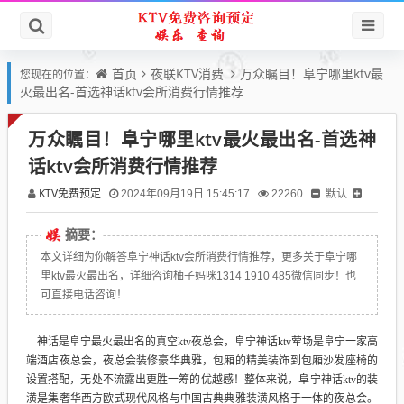
首页
夜联KTV消费
万众瞩目！阜宁哪里ktv最
您现在的位置：
火最出名-首选神话ktv会所消费行情推荐
万众瞩目！阜宁哪里ktv最火最出名-首选神
话ktv会所消费行情推荐
KTV免费预定
默认
2024年09月19日 15:45:17
22260
摘要：
本文详细为你解答阜宁神话ktv会所消费行情推荐，更多关于阜宁哪
里ktv最火最出名，详细咨询柚子妈咪1314 1910 485微信同步！也
可直接电话咨询！...
神话是阜宁最火最出名的真空ktv夜总会，阜宁神话ktv荤场是阜宁一家高
端酒店夜总会，夜总会装修豪华典雅，包厢的精美装饰到包厢沙发座椅的
设置搭配，无处不流露出更胜一筹的优越感！整体来说，阜宁神话ktv的装
潢是集奢华西方欧式现代风格与中国古典典雅装潢风格于一体的夜总会。