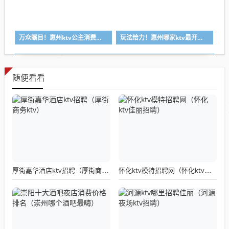
万众瞩目！惠州ktv公主消费一般多少钱-首选金莎汇ktv会所消费行情推荐
玩法给力！惠州哪家ktv最开放-首选逸豪ktv会所消费行情推荐
随便看看
厚街嘉华酒店ktv招聘（厚街商务ktv）
怀化ktv模特招聘网（怀化ktv佳丽招聘）