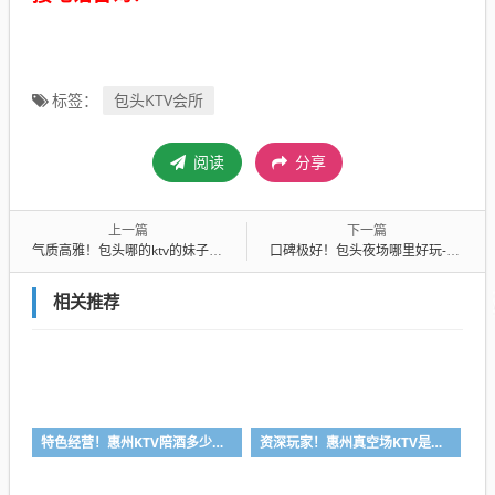
包头KTV会所
标签：
阅读
分享
上一篇
下一篇
气质高雅！包头哪的ktv的妹子最漂亮-首选金巷娱乐ktv会所消费行情推荐
口碑极好！包头夜场哪里好玩-首选香格里拉ktv会所消费行情推荐
相关推荐
特色经营！惠州KTV陪酒多少钱-首选凯丽华酒店KTV会所消费行情推荐
资深玩家！惠州真空场KTV是干嘛的-首选大富豪酒店KTV会所消费行情推荐