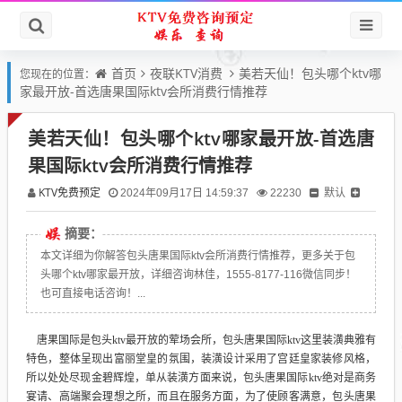
首页
夜联KTV消费
美若天仙！包头哪个ktv哪
您现在的位置：
家最开放-首选唐果国际ktv会所消费行情推荐
美若天仙！包头哪个ktv哪家最开放-首选唐
果国际ktv会所消费行情推荐
KTV免费预定
默认
2024年09月17日 14:59:37
22230
摘要：
本文详细为你解答包头唐果国际ktv会所消费行情推荐，更多关于包
头哪个ktv哪家最开放，详细咨询林佳，1555-8177-116微信同步！
也可直接电话咨询！...
唐果国际是包头ktv最开放的荤场会所，包头唐果国际ktv这里装潢典雅有
特色，整体呈现出富丽堂皇的氛围，装潢设计采用了宫廷皇家装修风格，
所以处处尽现金碧辉煌，单从装潢方面来说，包头唐果国际ktv绝对是商务
宴请、高端聚会理想之所，而且在服务方面，为了使顾客满意，包头唐果