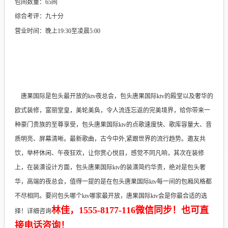
包间数量：65间
综合考评：九十分
营业时间：晚上19:30至凌晨5:00
唐果国际是包头最开放的ktv夜总会，包头唐果国际ktv的殿堂以及奢华的
欧式装修，富丽堂皇，美轮美奂，令人流连忘返的完美境界，给你带来一
种豪门贵族的至尊享受，包头唐果国际ktv的点歌速度快、歌库容量大、音
质明亮、屏幕清晰。最新歌曲，古今中外,紧跟世界的流行趋势。邀友共
饮，举杯休闲、午夜狂欢，让你赏心悦目，感觉不同凡响，其次在装修
上，在装潢设计方面，包头唐果国际ktv的装潢简约华贵，绝对是包头奢
华，高端的夜总会，值得一提的是在包头唐果国际ktv每一间的包厢风格都
不尽相同。要问包头哪个ktv哪家最开放，唐果国际ktv会是你最合适的选
林佳，1555-8177-116微信同步！也可直
择！详细咨询
接电话咨询！