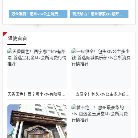
万众瞩目！惠州ktv公主消费一般多少钱-首选金莎汇ktv会所消费行情推荐
玩法给力！惠州哪家ktv最开放-首选逸豪ktv会所消费行情推荐
随便看看
天香国色！西宁哪个ktv有陪唱-首选宝利金ktv会所消费行情推荐
一应俱全！包头ktv公主多少钱-首选倾城俱乐部ktv会所消费行情推荐