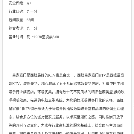
安全评级：A+
行业口碑：九十分
包间数量：65间
综合考评：九十分
营业时间：晚上19:30至凌晨5:00
皇家豪门是西峰最好的KTV夜总会之一，西峰皇家豪门KTV是西峰最高
端KTV，装修豪华，精心雕琢了五十几间欧式超奢华包房，打造中国中部
娱乐行业旗舰店，环境优美，拥有数十间不同风格的精品包厢类型,雅的欢
唱视听效果、先进的电脑点歌系统、为您的娱乐提供多样化的选择，西峰
皇家豪门KTV俱乐部致力于缔造并传播极致简洁并富有品味的格调生活理
念，结合多方位的派对管家式服务，以求宾至如归之感。同时推崇开放平
等的派对互动文化，力求在行业高标准的服务基础上，结合国际主流派对
元素，塑造更具有活力及充满创造力的娱乐氛围，利用现场科技互动的结