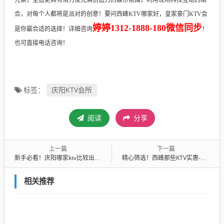
合，对每个人都将是派对的创意！要问西峰KTV哪家好，皇家豪门KTV会
婷婷1312-1888-180微信同步
是你最合适的选择！详细咨询
！
也可直接电话咨询！
庆阳KTV会所
标签：
阅读
分享
上一篇
下一篇
新手必看！庆阳哪家ktv比较出名-首选盛世金樽ktv会所消费行情推荐
精心筛选！西峰那些KTV实惠-首选盛世皇朝KTV会所消费行情推荐
相关推荐