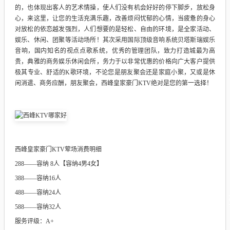
的，也体现出客人的艺术情操，使人们没有机会好好的停下脚步，放松身
心，来这里，让您的生活充满乐趣，改善烦闷忧郁的心情，当疲惫的身心
对放松的依恋越发强烈，人们想要的是轻松、自由的环境，是全家活动、
娱乐、休闲、团聚等活动场所！其次采用国际顶级音响系统贝塔斯瑞娱乐
音响，国内知名的视点点歌系统，优秀的管理团队，致力打造城最为高
贵，典雅的商务娱乐休闲会所，务力于以非常优惠的价格向广大客户提供
极其专业、舒适的K歌环境，不论您是朋友聚会还是家庭小聚，又或是休
闲消遣、商务应酬，朋友聚会，西峰皇家豪门KTV绝对是您的第一选择！
西峰皇家豪门KTV荤场消费明细
288——容纳 8人【容纳4男4女】
388——容纳16人
488——容纳24人
588——容纳32人
服务评级：A+