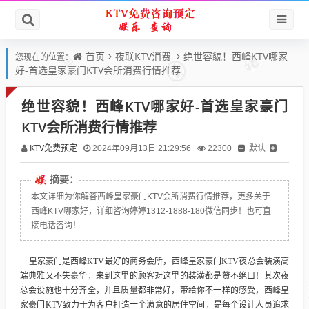
首页
夜联KTV消费
绝世容貌！西峰KTV哪家
您现在的位置：
好-首选皇家豪门KTV会所消费行情推荐
绝世容貌！西峰KTV哪家好-首选皇家豪门
KTV会所消费行情推荐
KTV免费预定
默认
2024年09月13日 21:29:56
22300
摘要：
本文详细为你解答西峰皇家豪门KTV会所消费行情推荐，更多关于
西峰KTV哪家好，详细咨询婷婷1312-1888-180微信同步！也可直
接电话咨询！...
皇家豪门是西峰KTV最好的商务会所，西峰皇家豪门KTV夜总会装潢高
端典雅又不失豪华，来到这里的顾客对这里的装潢都是赞不绝口！其次夜
总会设施也十分齐全，并且质量都非常好，带给你不一样的感受，西峰皇
家豪门KTV致力于为客户打造一个满意的居住空间，是每个设计人员追求