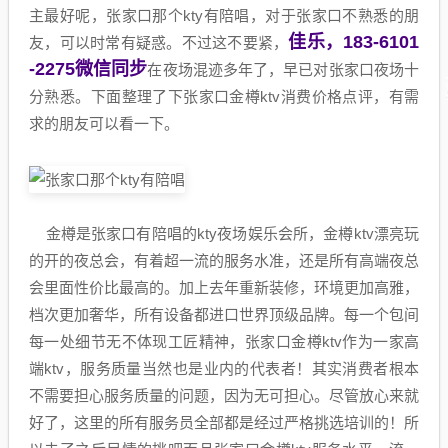
主最好呢，张家口那个kty有陪唱，对于张家口不熟悉的朋
佳乐，183-6101
友，可以时常有疑惑。不过这不要紧，
-2275微信同步
在夜场混迹多年了，早已对张家口夜场十
分熟悉。下面整理了下张家口金樽ktv消费价格点评，有需
求的朋友可以看一下。
金樽是张家口有陪唱的kty夜场娱乐会所，金樽ktv漂亮玩
的开的夜总会，有着超一流的服务水准，还是所有高端夜总
会里面性价比最高的。加上去年重新装修，环境更加高雅，
档次更加奢华，所有设备都进口世界顶级品牌。每一个包间
每一处细节无不体现工匠精神，张家口金樽ktv作为一家高
端ktv，服务质量当然也是业内的代表者！其实消费者根本
不需要担心服务质量的问题，因为无可担心。尽管放心来就
好了，这里的所有服务员全部都是经过严格挑选培训的！所