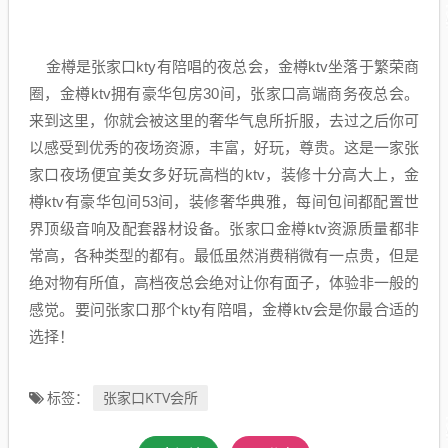
金樽是张家口kty有陪唱的夜总会，金樽ktv坐落于繁荣商
圈，金樽ktv拥有豪华包房30间，张家口高端商务夜总会。
来到这里，你就会被这里的奢华气息所折服，去过之后你可
以感受到优秀的夜场资源，丰富，好玩，尊贵。这是一家张
家口夜场便宜美女多好玩高档的ktv，装修十分高大上，金
樽ktv有豪华包间53间，装修奢华典雅，每间包间都配置世
界顶级音响及配套器材设备。张家口金樽ktv资源质量都非
常高，各种类型的都有。最低虽然消费稍微有一点贵，但是
绝对物有所值，高档夜总会绝对让你有面子，体验非一般的
感觉。要问张家口那个kty有陪唱，金樽ktv会是你最合适的
选择！
张家口KTV会所
标签：