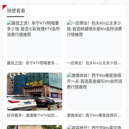
随便看看
最佳之选！阜宁KTV陪唱要多少钱-首选七彩玫瑰KTV会所消费行情推荐
一应俱全！包头ktv公主多少钱-首选倾城俱乐部ktv会所消费行情推荐
好评最多！湘潭哪个KTV玩的开-必看潇湘明珠KTV消费价格点评
激情体验！西宁ktv哪家放得开一点-首选英皇娱乐ktv会所消费行情推荐