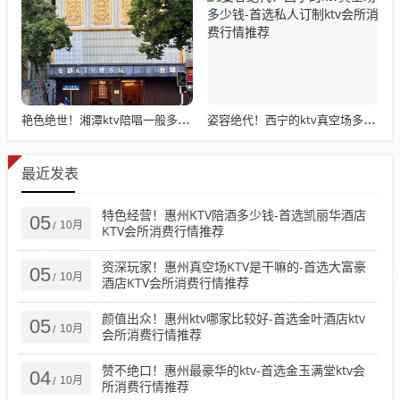
艳色绝世！湘潭ktv陪唱一般多少钱-必看帝都ktv消费价格点评
姿容绝代！西宁的ktv真空场多少钱-首选私人订制ktv会所消费行情推荐
最近发表
特色经营！惠州KTV陪酒多少钱-首选凯丽华酒店
05
10月
/
KTV会所消费行情推荐
资深玩家！惠州真空场KTV是干嘛的-首选大富豪
05
10月
/
酒店KTV会所消费行情推荐
颜值出众！惠州ktv哪家比较好-首选金叶酒店ktv
05
10月
/
会所消费行情推荐
赞不绝口！惠州最豪华的ktv-首选金玉满堂ktv会
04
10月
/
所消费行情推荐