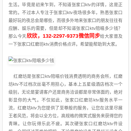
生活。毕竟是初来乍到，不知道张家口ktv的详情，这是正
常的。不过本人专注于张家口ktv夜场很多年，熟悉张家口
最好玩的夜总会是哪些，而很多外地来张家口的朋友往往有
应酬、娱乐的需要，但是却不知道张家口ktv陪唱多少钱？
欣欣，132-2297-9373微信同步
那么今天
给大家普及
一下张家口红磨坊ktv消费价格点评。希望能帮助到大家。
红磨坊是张家口ktv陪唱价钱消费透明的商务会所，红磨
坊ktv不过档次丝毫不用担心，基本上五星级酒店档次一个
级别，无论是宴请客户还是商务洽谈都是非常体面的，绝对
彰显你的大气。不仅如此，张家口红磨坊ktv服务水平一
流，红磨坊ktv为您提供了至尊般的服务，让您在这里尽展
王者风范，将会以全方位，高规格的微笑式服务来获得您的
青睐。让你玩得乐此不疲。其次硬张家口红磨坊ktv件设