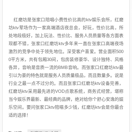
红磨坊是张家口陪唱小费性价比高的ktv娱乐会所，红磨
坊ktv荤场作为一家高端酒店夜总会，好玩，性价比高，所
处地段极好，加上玩法、性价比、服务人员质量等各方面表
现都不错，张家口红磨坊ktv多年来一直在张家口高端夜场
激烈的竞争中处于领先地位。深受客户喜爱。营业面积500
0平方米，共有包厢30间，包房装修豪华、设计独特、风格
各异，音响是音质一流的BMB音响。而张家口红磨坊ktv最
引以为豪的特色就是服务人员质量极品，而且数量多。说是
行业之最一点不过分的。而且张家口红磨坊ktv设备完善，
红磨坊ktv采用最先进的VOD点歌系统，商务式经营，堪称
当今娱乐界最新、最经典的品牌，绝对给你个舒心安逸的娱
乐空间。要问张家口ktv陪唱多少钱，红磨坊ktv会是你最合
适的选择！