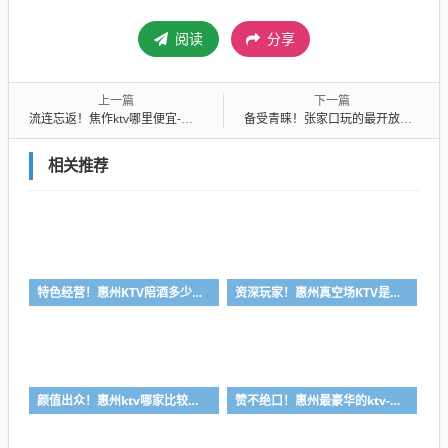
阅读
分享
上一篇
下一篇
流连忘返！焦作ktv哪里便宜-鼎红国际ktv消费价格点评
备受青睐！张家口玩的最开放的夜总会-蓝爵ktv消费价格点评
相关推荐
特色经营！惠州KTV陪酒多少钱-首选凯丽华酒店KTV会所消费行情推荐
资深玩家！惠州真空场KTV是干嘛的-首选大富豪酒店KTV会所消费行情推荐
颜值出众！惠州ktv哪家比较好-首选金叶酒店ktv会所消费行情推荐
赞不绝口！惠州最豪华的ktv-首选金玉满堂ktv会所消费行情推荐