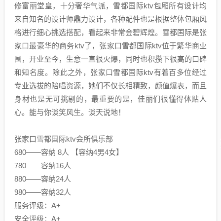
修富丽堂皇，十分奢华气派，雪都国际ktv包厢所有设计均
来自知名的设计师鼎力设计，各种配件也是根据整体包厢风
格进行细心挑选搭配，看起来非常金碧辉煌。雪都国际是张
家口最豪华的商务ktv了，张家口雪都国际ktv位于繁华商业
圈，开业至今，生意一直很火爆，同时也积攒下很高的口碑
和知名度。除此之外，张家口雪都国际ktv有着百多位经过
专业选拔的陪唱资源，她们不仅长相精致，颜值爆表，而且
身材也是无可挑剔的，最重要的是，佳丽们很懂得体贴人
心。能与你谈笑风生。谈天说地！
张家口雪都国际ktv会所俱乐部
680——容纳 8人 【容纳4男4女】
780——容纳16人
880——容纳24人
980——容纳32人
服务评级：A+
安全评级：A+