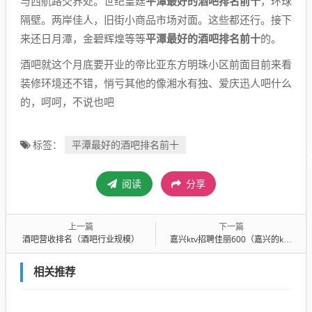
与西航路交界处。世纪皇廷
平潭最好的酒吧排名前十
，环球
隔壁。两岸佳人，旧街小商品市场对面。这些都还行。接下
来还日月潭，金碧辉煌等等
平潭最好的酒吧排名前十
的。
酒吧就这个月底要开业的帝比亚东方明珠小区前面目前来看
装修环境还不错，悄亏其他的像湘水有独、爱庆迅人吧什么
的，呵呵，不说也吧
平潭最好的酒吧排名前十
标签：
阅读
分享
上一篇
下一篇
酒吧营收排名（酒吧行业规模）
嘉兴ktv招聘佳丽600（嘉兴的ktv）
相关推荐