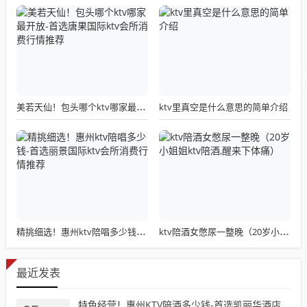
ktv里真空是什么意思的简单介绍
美若天仙！包头哪个ktv哪家最开放-首选唐果国际ktv会所消费行情推荐
精挑细选！惠州ktv陪唱多少钱-首选丽景国际ktv会所消费行情推荐
ktv陪酒女憋尿一整晚（20岁小姐姐ktv陪酒,醒来下体痛）
最近发表
特色经营！惠州KTV陪酒多少钱-首选凯丽华酒店