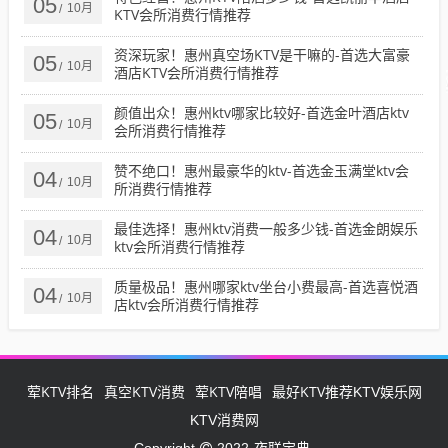
05
10月
/
KTV会所消费行情推荐
资深玩家！惠州真空场KTV是干嘛的-首选大富豪
05
10月
/
酒店KTV会所消费行情推荐
颜值出众！惠州ktv哪家比较好-首选金叶酒店ktv
05
10月
/
会所消费行情推荐
赞不绝口！惠州最豪华的ktv-首选金玉满堂ktv会
04
10月
/
所消费行情推荐
最佳选择！惠州ktv消费一般多少钱-首选金朗娱乐
04
10月
/
ktv会所消费行情推荐
质量极品！惠州哪家ktv坐台小费最高-首选喜悦酒
04
10月
/
店ktv会所消费行情推荐
荤KTV排名
真空KTV消费
荤KTV陪唱
最好KTV推荐
KTV娱乐网
KTV消费网
夜联宝典