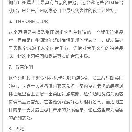
拥有广州最大且最具有气氛的舞池，还会邀请著名DJ登台
献唱，已经是广州玩家心目中最具代表性的夜生活地标。
6、THE ONE CLUB
这个酒吧是由搜浩集团谢尚宏先生打造的一个娱乐连锁品
牌，目前是广州潮流年轻时尚俱乐部的代表之一，成功举办
了轰动全城的千人室内音乐节，凭借对音乐文化的独特品
味，让这个酒吧回归到最真实的音乐本质。
7、丘吉尔吧
这个酒吧位于迟贺斗丽思卡尔顿酒店3楼，以二战时期英国
领袖、世界十大著名演讲家来命名，室内复古老牌的装潢风
格让这里看上去想一出英国贵族宅邸，这个酒吧凭借为顾客
提供高品质雪茄，在雪茄资深爱好者众很有名气，而酒吧主
打的单一麦芽威士忌和严肃的鸡尾酒单，也让这里成为酒客
的必到之处。
8、天吧